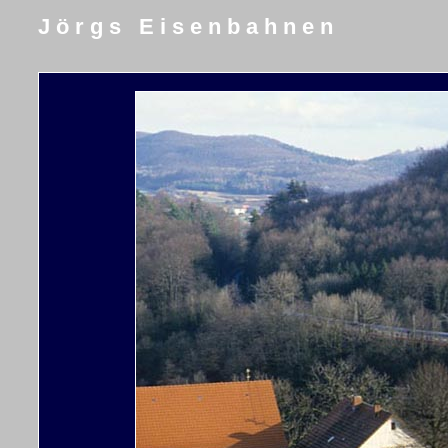
J ö r g s E i s e n b a h n e n