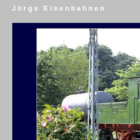
J ö r g s E i s e n b a h n e n