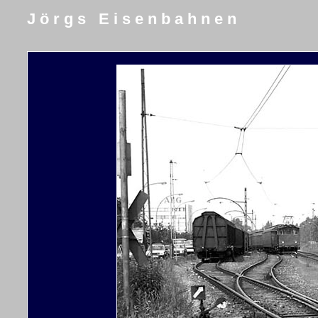
J ö r g s E i s e n b a h n e n