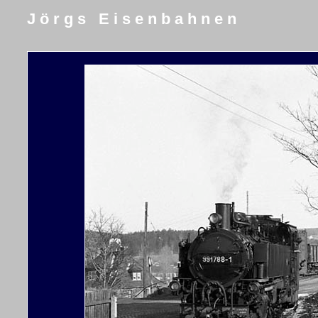
J ö r g s E i s e n b a h n e n