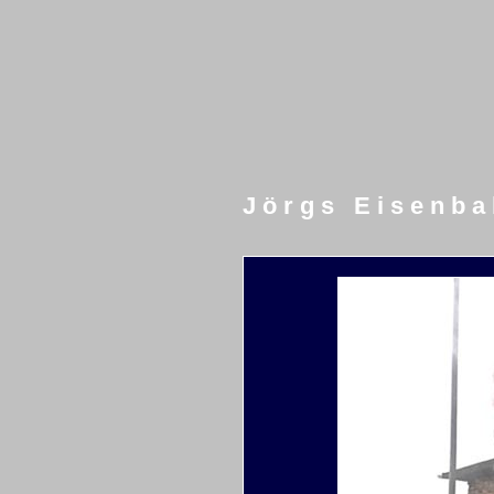
J ö r g s E i s e n b a