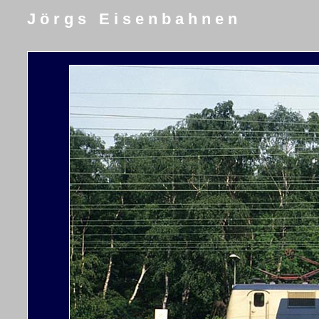
J ö r g s E i s e n b a h n e n