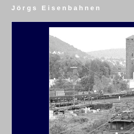
J ö r g s E i s e n b a h n e n