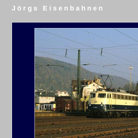
J ö r g s E i s e n b a h n e n