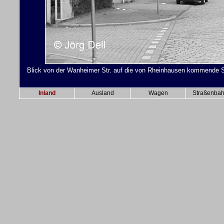
Blick von der Wanheimer Str. auf die von Rheinhausen kommende Str
Inland
Ausland
Wagen
Straßenba