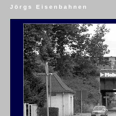
J ö r g s E i s e n b a h n e n