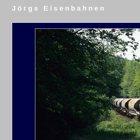
J ö r g s E i s e n b a h n e n