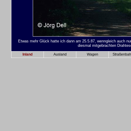
Etwas mehr Glück hatte ich dann am 25.5.87, wenngleich auch nur
diesmal mitgebrachten Drahtesel
Inland
Ausland
Wagen
Straßenba