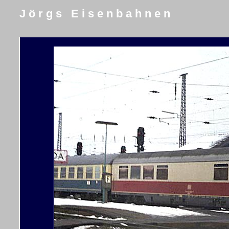
J ö r g s E i s e n b a h n e n