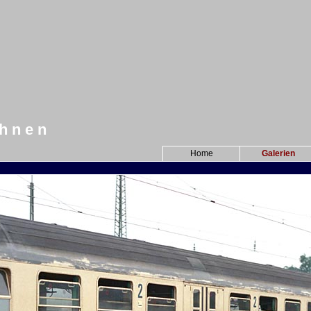
 h n e n
Home
Galerien