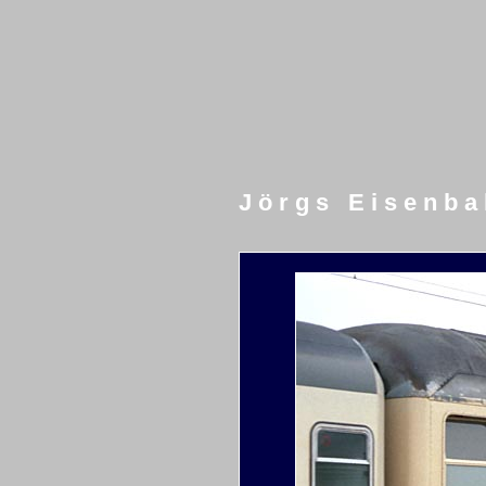
J ö r g s E i s e n b a