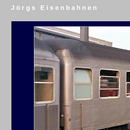
J ö r g s E i s e n b a h n e n