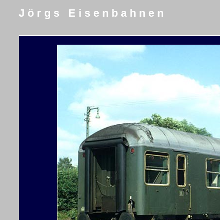
J ö r g s E i s e n b a h n e n